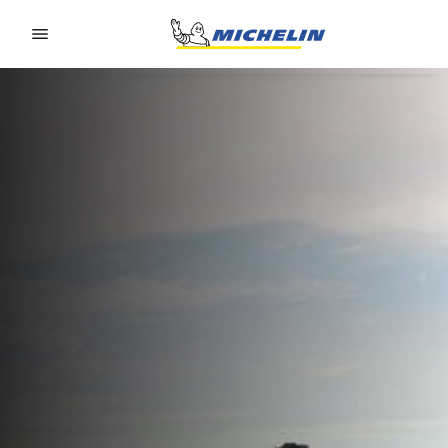
Go to page content
Go to page navigation