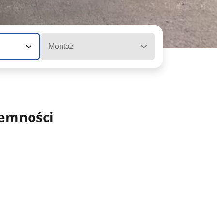
Montaż
jemności