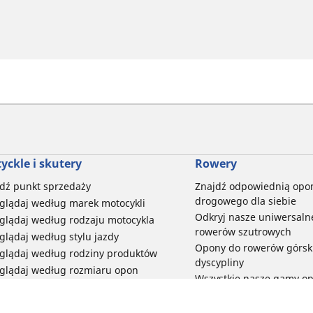
yckle i skutery
Rowery
dź punkt sprzedaży
Znajdź odpowiednią opo
drogowego dla siebie
glądaj według marek motocykli
Odkryj nasze uniwersaln
glądaj według rodzaju motocykla
rowerów szutrowych
glądaj według stylu jazdy
Opony do rowerów górski
glądaj według rodziny produktów
dyscypliny
glądaj według rozmiaru opon
Wszystkie nasze gamy o
elektrycznych
Opony do roweru miejski