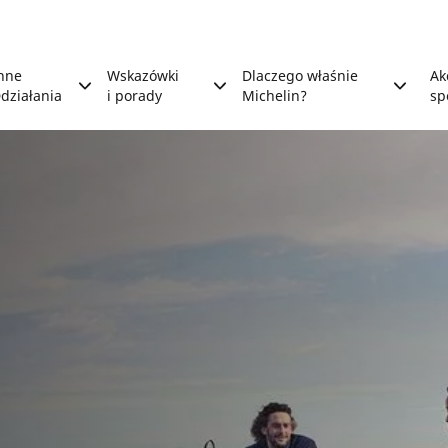
nne
Wskazówki
Dlaczego właśnie
Ak
działania
i porady
Michelin?
sp