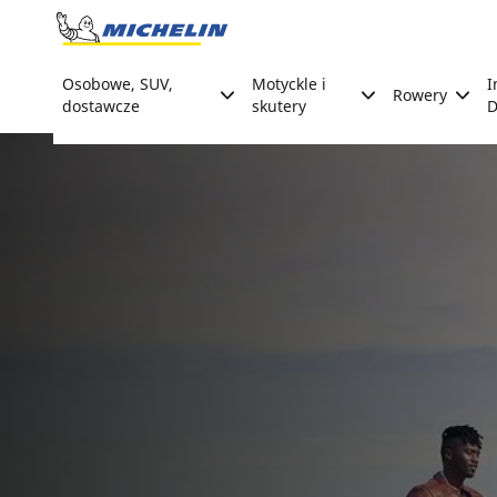
Go to page content
Go to page navigation
Osobowe, SUV,
Motyckle i
I
Rowery
dostawcze
skutery
D