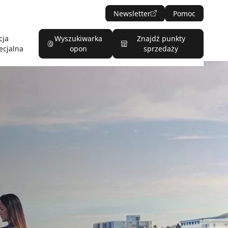
Newsletter
Pomoc
cja
Wyszukiwarka
Znajdź punkty
ecjalna
opon
sprzedaży