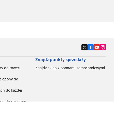
Znajdź punkty sprzedaży
ny do roweru
Znajdź sklep z oponami samochodowymi
e opony do
ch do każdej
pon do rowerów
ego: