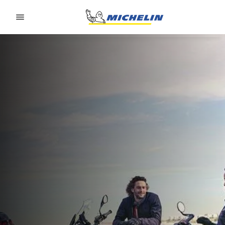
Go to page content
Go to page navigation