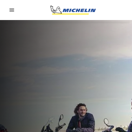
Go to page content
Go to page navigation