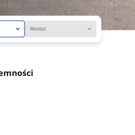
Montaż
jemności