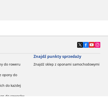
Znajdź punkty sprzedaży
ny do roweru
Znajdź sklep z oponami samochodowymi
e opony do
ch do każdej
pon do rowerów
ego: