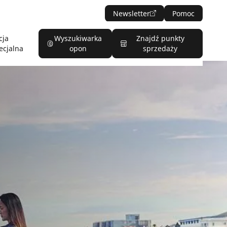
Newsletter
Pomoc
cja
Wyszukiwarka
Znajdź punkty
ecjalna
opon
sprzedaży