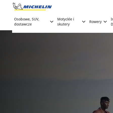
Go to page content
Go to page navigation
Osobowe, SUV,
Motyckle i
I
Rowery
dostawcze
skutery
D