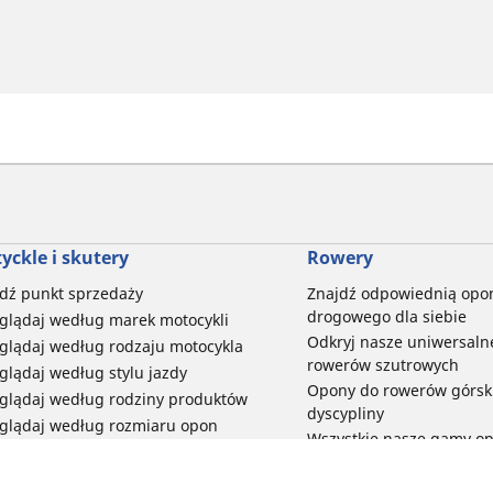
yckle i skutery
Rowery
dź punkt sprzedaży
Znajdź odpowiednią opo
drogowego dla siebie
glądaj według marek motocykli
Odkryj nasze uniwersaln
glądaj według rodzaju motocykla
rowerów szutrowych
glądaj według stylu jazdy
Opony do rowerów górski
glądaj według rodziny produktów
dyscypliny
glądaj według rozmiaru opon
Wszystkie nasze gamy o
elektrycznych
Opony do roweru miejski