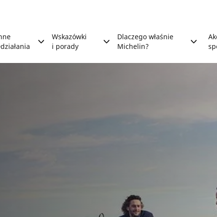
nne
Wskazówki
Dlaczego właśnie
Ak
działania
i porady
Michelin?
sp