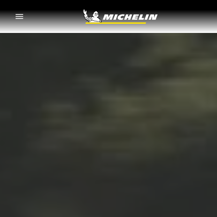
Go to page content
Go to page navigation