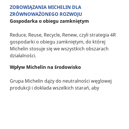
ZOBOWIĄZANIA MICHELIN DLA
ZRÓWNOWAŻONEGO ROZWOJU
Gospodarka o obiegu zamkniętym
Reduce, Reuse, Recycle, Renew, czyli strategia 4R
gospodarki o obiegu zamkniętym, do której
Michelin stosuje się we wszystkich obszarach
działalności.
Wpływ Michelin na środowisko
Grupa Michelin dąży do neutralności węglowej
produkcji i dokłada wszelkich starań, aby
ograniczać wpływ swojej działalności na
środowisko, podejmując przy tym szereg
Wyszukiwanie
zobowiązań w zakresie ochrony
opon
bioróżnorodności.
Podaj
Produkty niskoemisyjne