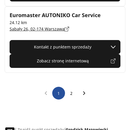
Euromaster AUTONIKO Car Service
24.12 km
Sabały 26, 02-174 Warszawa
Kontakt z punktem sprzedaży
Zobacz stronę internetową
1
2
/
Znajdź punkt sprzedaży
Grodzisk Mazowiecki