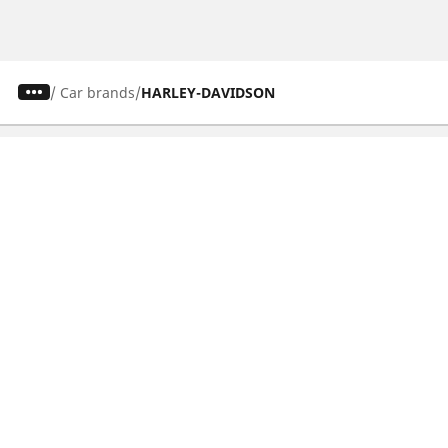
/
Car brands
HARLEY-DAVIDSON
Osobowe, SUV, dostawcze
Motyckle i skutery