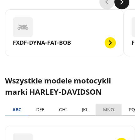
FXDF-DYNA-FAT-BOB
FL
Wszystkie modele motocykli
marki HARLEY-DAVIDSON
ABC
DEF
GHI
JKL
MNO
PQR