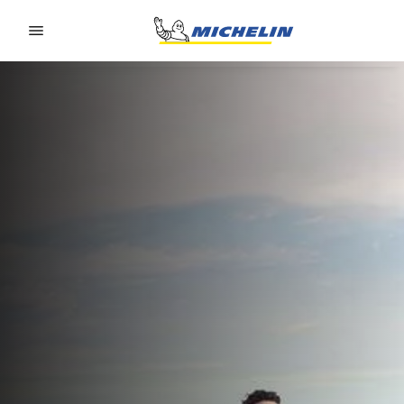
Go to page content
Go to page navigation