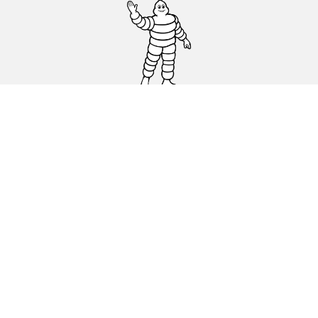
Osobowe, SUV, dostawcze
Motyckle i skutery
Rowery
Znajdź punkty sprzedaży
Porada