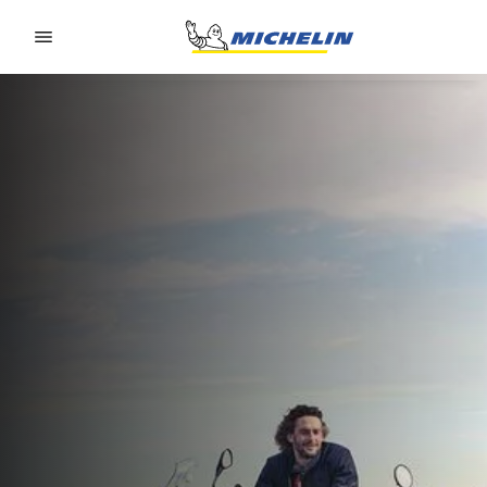
Go to page content
Go to page navigation